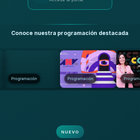
Conoce nuestra programación destacada
gramación
Programación
Programación
NUEVO
NUEVO
NUEVO