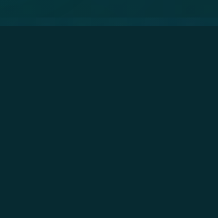
Descubre las Noticias de
Capital 21
El blog de noticias de Capital 21 te mantiene informado con
lo más relevante de la capital mexicana. Desde eventos
culturales y sociales hasta desarrollos urbanísticos y
políticas públicas, tenemos la cobertura más completa.
📰
Noticias de última hora