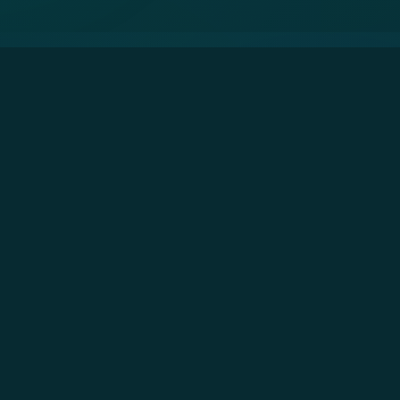
Descubre las Noticias de
Capital 21
El blog de noticias de Capital 21 te mantiene informado con
lo más relevante de la capital mexicana. Desde eventos
culturales y sociales hasta desarrollos urbanísticos y
políticas públicas, tenemos la cobertura más completa.
📰
Noticias de última hora