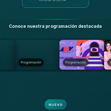
Conoce nuestra programación destacada
Programación
Programación
Programa
NUEVO
NUEVO
NUEVO